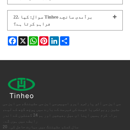
22. سوال: کیا Tinheo برآمدی سانچے
فراہم کرتا ہے؟
Facebook
X
WhatsApp
Pinterest
LinkedIn
Share
سی این سی آٹو پارٹس، ایرو اسپیس سی این سی مشیننگ، سی این سی
مشین روبوٹکس یا قیمت کی فہرست کے بارے میں پوچھ گچھ کے لیے،
براہ کرم ہمیں اپنا ای میل بھیجیں اور ہم 24 گھنٹوں کے اندر
رابطے میں ہوں گے۔
20 سال کسٹم مشیننگ میں مہارت حاصل کی۔