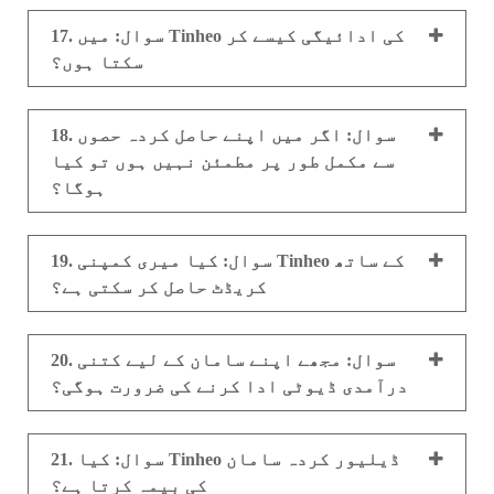
17. سوال: میں Tinheo کی ادائیگی کیسے کر
سکتا ہوں؟
18. سوال: اگر میں اپنے حاصل کردہ حصوں
سے مکمل طور پر مطمئن نہیں ہوں تو کیا
ہوگا؟
19. سوال: کیا میری کمپنی Tinheo کے ساتھ
کریڈٹ حاصل کر سکتی ہے؟
20. سوال: مجھے اپنے سامان کے لیے کتنی
درآمدی ڈیوٹی ادا کرنے کی ضرورت ہوگی؟
21. سوال: کیا Tinheo ڈیلیور کردہ سامان
کی بیمہ کرتا ہے؟