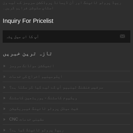
ریپڈ پروٹو ٹائپنگ اور آن ڈیمانڈ پروڈکشن سروسز کے لیے ون
اسٹاپ سلوشن فراہم کریں۔
Inquiry For Pricelist
تازہ ترین خبریں
انجیکشن مولڈنگ سروسز
ایلومینیم اخراج کی خدمات
سرفیس فنشنگ ٹینہیو آپ کے لیے کیا کر سکتا ہے؟
ویکیوم کاسٹنگ - یوریتھین کاسٹنگ
شیٹ میٹل پروٹو ٹائپنگ فیبریکیشن
CNC مشینی خدمات
ریپڈ پروٹو ٹائپنگ کیا ہے؟