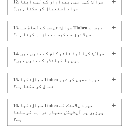
12. سوال: کیا میں پیداوار کے لیے اپنا
مواد استعمال کر سکتا ہوں؟
13. سوال: قیمت کے لحاظ سے Tinheo دوسرے
سپلائرز سے کیسے موازنہ کرتا ہے؟
14. سوال: کیا لیڈ ٹائم کام کے دنوں میں
ہیں یا کیلنڈر کے دنوں میں؟
15. سوال: کیا Tinheo میرے حصوں کو غیر
فعال کر سکتا ہے؟
16. سوال: کیا Tinheo میرے پلاسٹک کے
پرزوں پر آپٹیکل معیار فراہم کر سکتا
ہے؟